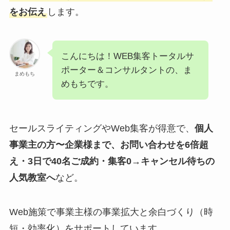
をお伝え
します。
こんにちは！WEB集客トータルサ
ポーター＆コンサルタントの、ま
まめもち
めもちです。
セールスライティングやWeb集客が得意で、
個人
事業主の方〜企業様まで、お問い合わせを6倍超
え・3日で40名ご成約・集客0→キャンセル待ちの
人気教室へ
など。
Web施策で事業主様の事業拡大と余白づくり（時
短・効率化）をサポートしています。